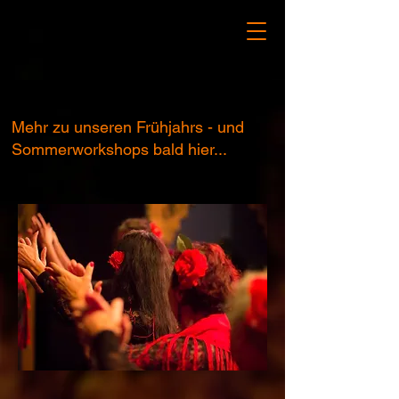
Mehr zu unseren Frühjahrs - und
Sommerworkshops bald hier...