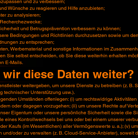
nzupassen und zu verbessern;
 und Wünsche zu reagieren und Hilfe anzubieten;
er zu analysieren;
nd Recherchezwecke;
icherheit und Betrugsprävention verbessern zu können;
sere Bedingungen und Richtlinien durchzusetzen sowie um d
rdnungen zu entsprechen;
hten, Werbematerial und sonstige Informationen im Zusammenh
en Sie selbst entscheiden, ob Sie diese weiterhin erhalten möch
en E-Mails.
wir diese Daten weiter?
nstleister weitergeben, um unsere Dienste zu betreiben (z. B.
ng technischer Unterstützung usw.).
lgenden Umständen offenlegen: (i) um rechtswidrige Aktivitäten
ndern oder dagegen vorzugehen; (ii) um unsere Rechte auf Ver
unser Eigentum oder unsere persönliche Sicherheit sowie die Si
 Falle eines Kontrollwechsels bei uns oder bei einem unserer 
er Kaufs (im Wesentlichen) aller Vermögenswerte u. a.); (v) um 
en und/oder zu verwalten (z. B. Cloud-Service-Anbieter), soweit 