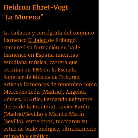
Heidrun Ehret-Vogt
"La Morena"
La bailaora y coreógrafa del conjunto
flamenco
El Jaleo
de Friburgo,
comenzó su formación en baile
flamenco en España mientras
estudiaba música, carrera que
terminó en 1986 en la Escuela
Superior de Música de Friburgo.
Artistas flamencos de renombre como
Mercedes León (Madrid), Angelita
Gómez, El Grilo, Fernando Belmonte
(Jerez de la Frontera), Javier Barón
(Madrid/Sevilla) y Manolo Marín
(Sevilla), entre otros, marcaron su
estilo de baile enérgico, rítmicamente
refinado y estético.