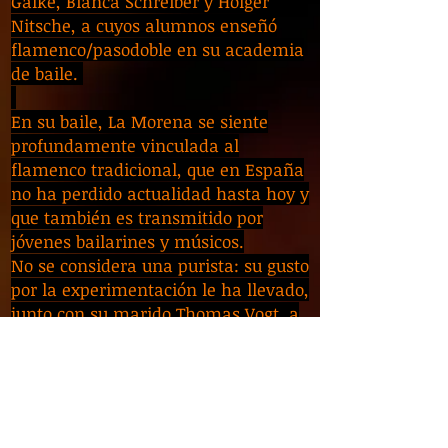
Galke, Bianca Schreiber y Holger
Nitsche, a cuyos alumnos enseñó
flamenco/pasodoble en su academia
de baile.
En su baile, La Morena se siente
profundamente vinculada al
flamenco tradicional, que en España
no ha perdido actualidad hasta hoy y
que también es transmitido por
jóvenes bailarines y músicos.
No se considera una purista: su gusto
por la experimentación le ha llevado,
junto con su marido
Thomas Vogt,
a
crear obras extraordinarias que
incluyen diferentes estilos de
flamenco, como su propia y exitosa
serie de danza «Fusiones», las
aclamadas coreografías de su clase