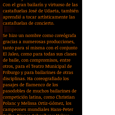
Con el gran bailarín y virtuoso de las
castañuelas José de Udaeta, también
aprendió a tocar artísticamente las
castañuelas de concierto.
Se hizo un nombre como coreógrafa
gracias a numerosas producciones,
tanto para sí misma con el conjunto
El Jaleo, como para todas sus clases
de baile, con compromisos, entre
otros, para el Teatro Municipal de
Friburgo y para bailarines de otras
disciplinas. Ha coreografiado los
pasajes de flamenco de los
pasodobles de muchos bailarines de
competición latina, como Christian
Polanc y Melissa Ortiz-Gómez, los
campeones mundiales Hans-Peter